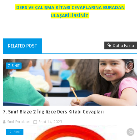
DERS VE ÇALIŞMA KİTABI CEVAPLARINA BURADAN
ULAŞABİLİRSİNİZ
Daha Fazla
RELATED POST
7. SINIF
7. Sınıf Blaze 2 İngilizce Ders Kitabı Cevapları
Sınıf Evrakları
Sept 14, 2023
12. SINIF