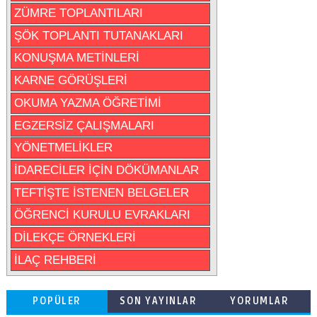
ZÜMRE TOPLANTILARI
ŞÖK TOPLANTI TUTANAKLARI
KONUŞMA METİNLERİ
KARNE GÖRÜŞLERİ
OKUMA YAZMA ÖĞRETİMİ
EGZERSİZ ÇALIŞMALARI
YÖNETMELİKLER
İDARECİLER İÇİN DÖKÜMANLAR
TEFTİŞTE İSTENEN BELGELER
ÖĞRENCİ KURULU EVRAKLARI
DİLEKÇE ÖRNEKLERİ
İLAÇ REHBERİ
POPÜLER
SON YAYINLAR
YORUMLAR