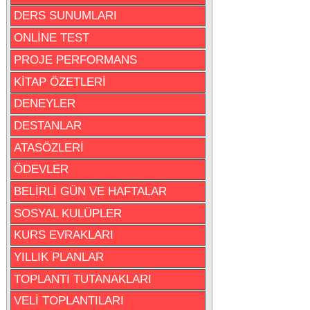
DERS SUNUMLARI
ONLİNE TEST
PROJE PERFORMANS
KİTAP ÖZETLERİ
DENEYLER
DESTANLAR
ATASÖZLERİ
ÖDEVLER
BELİRLİ GÜN VE HAFTALAR
SOSYAL KULÜPLER
KURS EVRAKLARI
YILLIK PLANLAR
TOPLANTI TUTANAKLARI
VELİ TOPLANTILARI