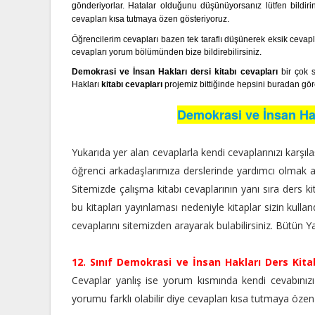
gönderiyorlar. Hatalar olduğunu düşünüyorsanız lütfen bildirin
cevapları kısa tutmaya özen gösteriyoruz.
Öğrencilerim cevapları bazen tek taraflı düşünerek eksik ceva
cevapları yorum bölümünden bize bildirebilirsiniz.
Demokrasi ve İnsan Hakları dersi kitabı cevapları
bir çok s
Hakları
kitabı cevapları
projemiz bittiğinde hepsini buradan gör
Demokrasi ve İnsan Hak
Yukarıda yer alan cevaplarla kendi cevaplarınızı karşılaşt
öğrenci arkadaşlarımıza derslerinde yardımcı olmak ad
Sitemizde çalışma kitabı cevaplarının yanı sıra ders k
bu kitapları yayınlaması nedeniyle kitaplar sizin kullandı
cevaplarını sitemizden arayarak bulabilirsiniz. Bütün Y
12. Sınıf Demokrasi ve İnsan Hakları Ders Kita
Cevaplar yanlış ise yorum kısmında kendi cevabınızı b
yorumu farklı olabilir diye cevapları kısa tutmaya özen