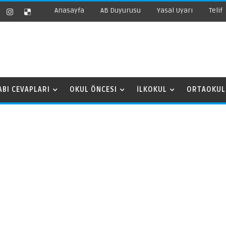
Anasayfa
AB Duyurusu
Yasal Uyarı
Telif
ABI CEVAPLARI
OKUL ÖNCESI
İLKOKUL
ORTAOKUL