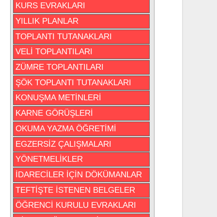
KURS EVRAKLARI
YILLIK PLANLAR
TOPLANTI TUTANAKLARI
VELİ TOPLANTILARI
ZÜMRE TOPLANTILARI
ŞÖK TOPLANTI TUTANAKLARI
KONUŞMA METİNLERİ
KARNE GÖRÜŞLERİ
OKUMA YAZMA ÖĞRETİMİ
EGZERSİZ ÇALIŞMALARI
YÖNETMELİKLER
İDARECİLER İÇİN DÖKÜMANLAR
TEFTİŞTE İSTENEN BELGELER
ÖĞRENCİ KURULU EVRAKLARI