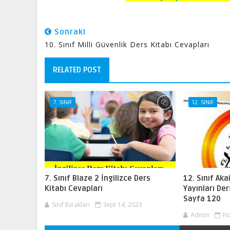
Sonraki
10. Sınıf Milli Güvenlik Ders Kitabı Cevapları
RELATED POST
7. SINIF
12. SINIF
7. Sınıf Blaze 2 İngilizce Ders
12. Sınıf Ak
Kitabı Cevapları
Yayınları Der
Sayfa 120
Sınıf Evrakları
Sept 14, 2023
Admin
No