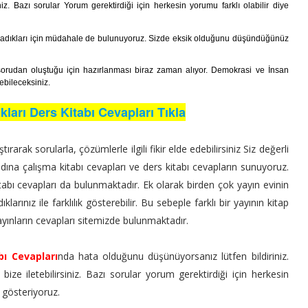
iz. Bazı sorular Yorum gerektirdiği için herkesin yorumu farklı olabilir diye
pladıkları için müdahale de bulunuyoruz. Sizde eksik olduğunu düşündüğünüz
orudan oluştuğu için hazırlanması biraz zaman alıyor. Demokrasi ve İnsan
ebileceksiniz.
ları Ders Kitabı Cevapları Tıkla
ırarak sorularla, çözümlerle ilgili fikir elde edebilirsiniz Siz değerli
ına çalışma kitabı cevapları ve ders kitabı cevapların sunuyoruz.
itabı cevapları da bulunmaktadır. Ek olarak birden çok yayın evinin
klarınız ile farklılık gösterebilir. Bu sebeple farklı bir yayının kitap
ayınların cevapları sitemizde bulunmaktadır.
bı Cevapları
nda hata olduğunu düşünüyorsanız lütfen bildiriniz.
ize iletebilirsiniz. Bazı sorular yorum gerektirdiği için herkesin
 gösteriyoruz.