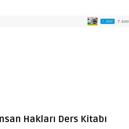
7. Sınıf Blaze
7. SINIF
İnsan Hakları Ders Kitabı