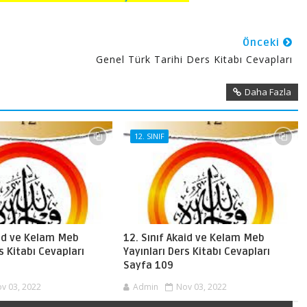
Önceki
Genel Türk Tarihi Ders Kitabı Cevapları
Daha Fazla
12. SINIF
aid ve Kelam Meb
12. Sınıf Akaid ve Kelam Meb
s Kitabı Cevapları
Yayınları Ders Kitabı Cevapları
Sayfa 109
v 03, 2022
Admin
Nov 03, 2022