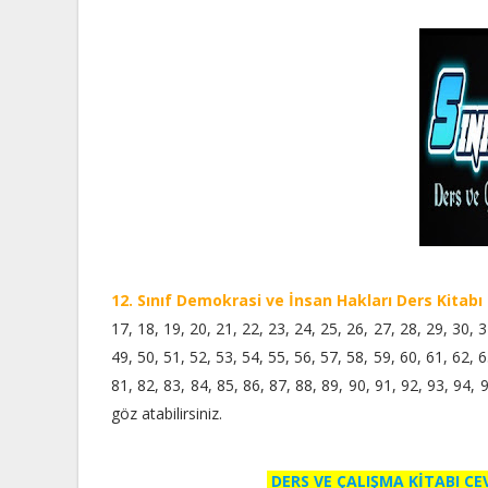
12. Sınıf Demokrasi ve İnsan Hakları Ders Kitabı
17, 18, 19, 20, 21, 22, 23, 24, 25, 26, 27, 28, 29, 30, 3
49, 50, 51, 52, 53, 54, 55, 56, 57, 58, 59, 60, 61, 62, 6
81, 82, 83, 84, 85, 86, 87, 88, 89, 90, 91, 92, 93, 94,
göz atabilirsiniz.
DERS VE ÇALIŞMA KİTABI C