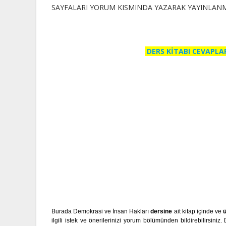
SAYFALARI YORUM KISMINDA YAZARAK YAYINLANMAS
DERS KİTABI CEVAPLA
Burada Demokrasi ve İnsan Hakları
dersine
ait kitap içinde ve
ü
ilgili istek ve önerilerinizi yorum bölümünden bildirebilirsini