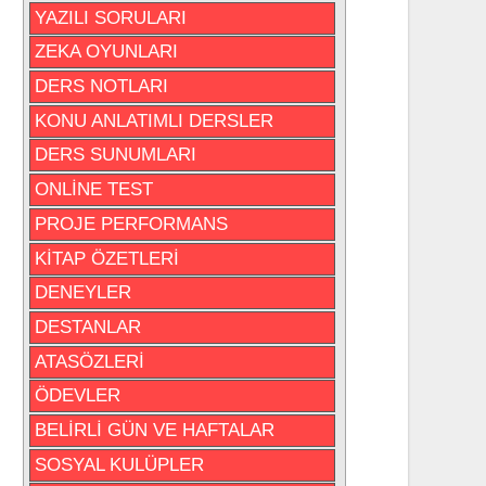
YAZILI SORULARI
ZEKA OYUNLARI
DERS NOTLARI
KONU ANLATIMLI DERSLER
DERS SUNUMLARI
ONLİNE TEST
PROJE PERFORMANS
KİTAP ÖZETLERİ
DENEYLER
DESTANLAR
ATASÖZLERİ
ÖDEVLER
BELİRLİ GÜN VE HAFTALAR
SOSYAL KULÜPLER