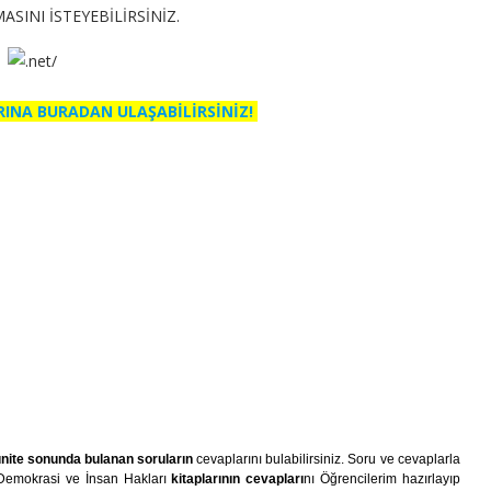
INI İSTEYEBİLİRSİNİZ.
RINA BURADAN ULAŞABİLİRSİNİZ!
nite sonunda bulanan soruların
cevaplarını bulabilirsiniz. Soru ve cevaplarla
z. Demokrasi ve İnsan Hakları
kitaplarının cevapları
nı Öğrencilerim hazırlayıp