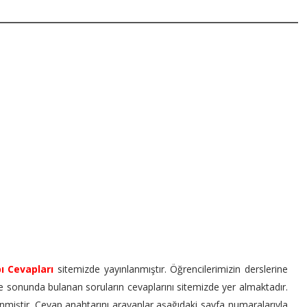
ı Cevapları
sitemizde yayınlanmıştır. Öğrencilerimizin derslerine
e sonunda bulanan soruların cevaplarını sitemizde yer almaktadır.
lenmiştir. Cevap anahtarını arayanlar aşağıdaki sayfa numaralarıyla