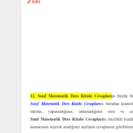
Edit
12. Sınıf Matematik Ders Kitabı Cevapları
nı büyük bi
Sınıf
Matematik
Ders Kitabı Cevapları
nı buradan kontrol
takılan, yapamadığınız, anlamadığınız soru ve c
Sınıf Matematik Ders Kitabı Cevapları
nı öncelikle kend
numarasını seçerek aradığınız sayfanın cevaplarını görebilirsi