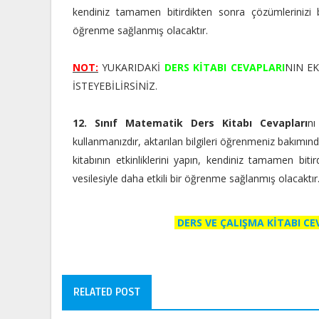
kendiniz tamamen bitirdikten sonra çözümlerinizi bu
öğrenme sağlanmış olacaktır.
NOT:
YUKARIDAKİ
DERS KİTABI CEVAPLARI
NIN E
İSTEYEBİLİRSİNİZ.
12. Sınıf Matematik Ders Kitabı Cevapları
nı
kullanmanızdır, aktarılan bilgileri öğrenmeniz bakımınd
kitabının etkinliklerini yapın, kendiniz tamamen biti
vesilesiyle daha etkili bir öğrenme sağlanmış olacaktır
DERS VE ÇALIŞMA KİTABI C
RELATED POST