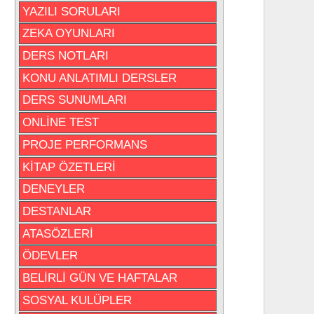
YAZILI SORULARI
ZEKA OYUNLARI
DERS NOTLARI
KONU ANLATIMLI DERSLER
DERS SUNUMLARI
ONLİNE TEST
PROJE PERFORMANS
KİTAP ÖZETLERİ
DENEYLER
DESTANLAR
ATASÖZLERİ
ÖDEVLER
BELİRLİ GÜN VE HAFTALAR
SOSYAL KULÜPLER