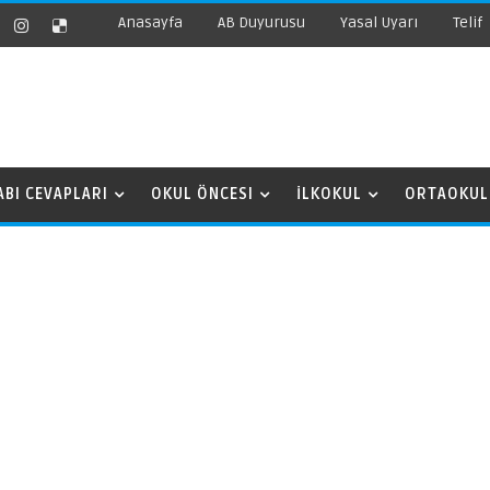
Anasayfa
AB Duyurusu
Yasal Uyarı
Telif
ABI CEVAPLARI
OKUL ÖNCESI
İLKOKUL
ORTAOKUL