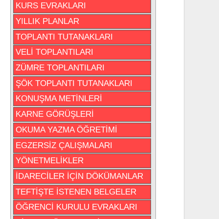
KURS EVRAKLARI
YILLIK PLANLAR
TOPLANTI TUTANAKLARI
VELİ TOPLANTILARI
ZÜMRE TOPLANTILARI
ŞÖK TOPLANTI TUTANAKLARI
KONUŞMA METİNLERİ
KARNE GÖRÜŞLERİ
OKUMA YAZMA ÖĞRETİMİ
EGZERSİZ ÇALIŞMALARI
YÖNETMELİKLER
İDARECİLER İÇİN DÖKÜMANLAR
TEFTİŞTE İSTENEN BELGELER
ÖĞRENCİ KURULU EVRAKLARI