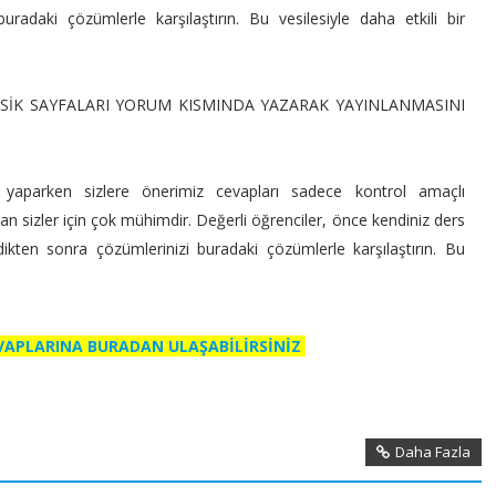
radaki çözümlerle karşılaştırın. Bu vesilesiyle daha etkili bir
KSİK SAYFALARI YORUM KISMINDA YAZARAK YAYINLANMASINI
 yaparken sizlere önerimiz cevapları sadece kontrol amaçlı
an sizler için çok mühimdir. Değerli öğrenciler, önce kendiniz ders
rdikten sonra çözümlerinizi buradaki çözümlerle karşılaştırın. Bu
.
EVAPLARINA BURADAN ULAŞABİLİRSİNİZ
Daha Fazla