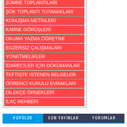
ZÜMRE TOPLANTILARI
ŞÖK TOPLANTI TUTANAKLARI
KONUŞMA METİNLERİ
KARNE GÖRÜŞLERİ
OKUMA YAZMA ÖĞRETİMİ
EGZERSİZ ÇALIŞMALARI
YÖNETMELİKLER
İDARECİLER İÇİN DÖKÜMANLAR
TEFTİŞTE İSTENEN BELGELER
ÖĞRENCİ KURULU EVRAKLARI
DİLEKÇE ÖRNEKLERİ
İLAÇ REHBERİ
POPÜLER
SON YAYINLAR
YORUMLAR