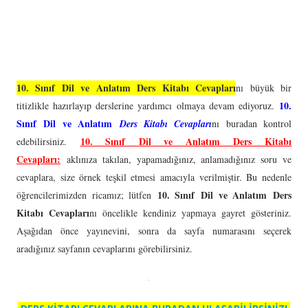
10. Sınıf Dil ve Anlatım Ders Kitabı Cevapları
nı büyük bir
10.
titizlikle hazırlayıp derslerine yardımcı olmaya devam ediyoruz.
Sınıf
Dil ve Anlatım
Ders Kitabı Cevapları
nı buradan kontrol
10. Sınıf
Dil ve Anlatım
Ders Kitabı
edebilirsiniz.
Cevapları:
aklınıza takılan, yapamadığınız, anlamadığınız soru ve
cevaplara, size örnek teşkil etmesi amacıyla verilmiştir. Bu nedenle
10. Sınıf
Dil ve Anlatım
Ders
öğrencilerimizden ricamız; lütfen
Kitabı Cevapları
nı öncelikle kendiniz yapmaya gayret gösteriniz.
Aşağıdan önce yayınevini, sonra da sayfa numarasını seçerek
aradığınız sayfanın cevaplarını görebilirsiniz.