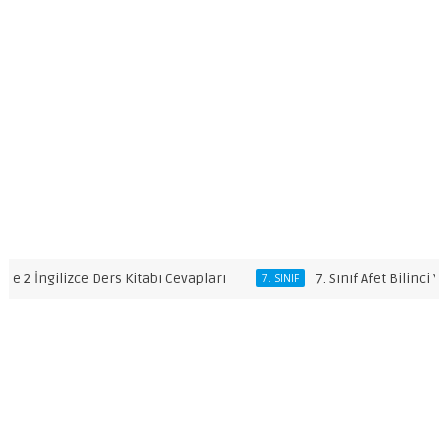
 İngilizce Ders Kitabı Cevapları
7. Sınıf Afet Bilinci Yıllık D
7. SINIF