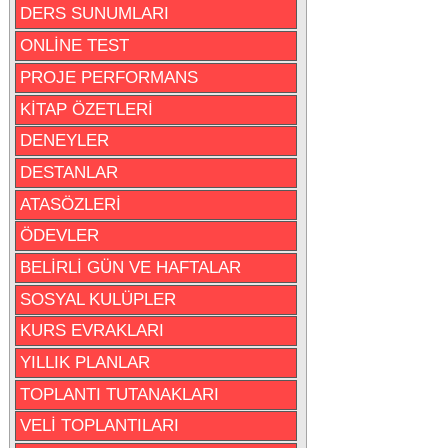
DERS SUNUMLARI
ONLİNE TEST
PROJE PERFORMANS
KİTAP ÖZETLERİ
DENEYLER
DESTANLAR
ATASÖZLERİ
ÖDEVLER
BELİRLİ GÜN VE HAFTALAR
SOSYAL KULÜPLER
KURS EVRAKLARI
YILLIK PLANLAR
TOPLANTI TUTANAKLARI
VELİ TOPLANTILARI