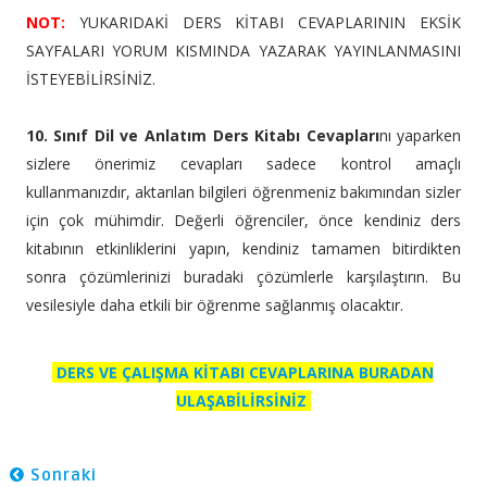
NOT:
YUKARIDAKİ DERS KİTABI CEVAPLARININ EKSİK
SAYFALARI YORUM KISMINDA YAZARAK YAYINLANMASINI
İSTEYEBİLİRSİNİZ.
10. Sınıf Dil ve Anlatım Ders Kitabı Cevapları
nı yaparken
sizlere önerimiz cevapları sadece kontrol amaçlı
kullanmanızdır, aktarılan bilgileri öğrenmeniz bakımından sizler
için çok mühimdir. Değerli öğrenciler, önce kendiniz ders
kitabının etkinliklerini yapın, kendiniz tamamen bitirdikten
sonra çözümlerinizi buradaki çözümlerle karşılaştırın. Bu
vesilesiyle daha etkili bir öğrenme sağlanmış olacaktır.
DERS VE ÇALIŞMA KİTABI CEVAPLARINA BURADAN
ULAŞABİLİRSİNİZ
Sonraki