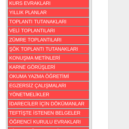
KURS EVRAKLARI
YILLIK PLANLAR
TOPLANTI TUTANAKLARI
VELİ TOPLANTILARI
ZÜMRE TOPLANTILARI
ŞÖK TOPLANTI TUTANAKLARI
KONUŞMA METİNLERİ
KARNE GÖRÜŞLERİ
OKUMA YAZMA ÖĞRETİMİ
EGZERSİZ ÇALIŞMALARI
YÖNETMELİKLER
İDARECİLER İÇİN DÖKÜMANLAR
TEFTİŞTE İSTENEN BELGELER
ÖĞRENCİ KURULU EVRAKLARI