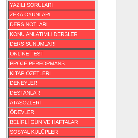
YAZILI SORULARI
ZEKA OYUNLARI
DERS NOTLARI
KONU ANLATIMLI DERSLER
DERS SUNUMLARI
ONLİNE TEST
PROJE PERFORMANS
KİTAP ÖZETLERİ
DENEYLER
DESTANLAR
ATASÖZLERİ
ÖDEVLER
BELİRLİ GÜN VE HAFTALAR
SOSYAL KULÜPLER