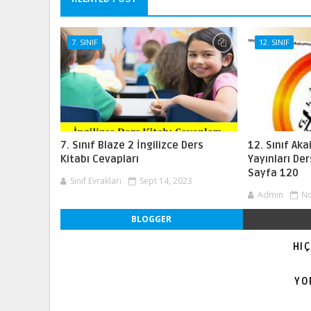
7. SINIF
12. SINIF
7. Sınıf Blaze 2 İngilizce Ders
12. Sınıf Ak
Kitabı Cevapları
Yayınları Der
Sayfa 120
Sınıf Evrakları
Sept 14, 2023
Admin
No
BLOGGER
HI
YO