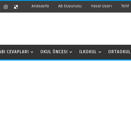
Anasayfa
AB Duyurusu
Yasal Uyarı
Telif
ABI CEVAPLARI
OKUL ÖNCESI
İLKOKUL
ORTAOKUL