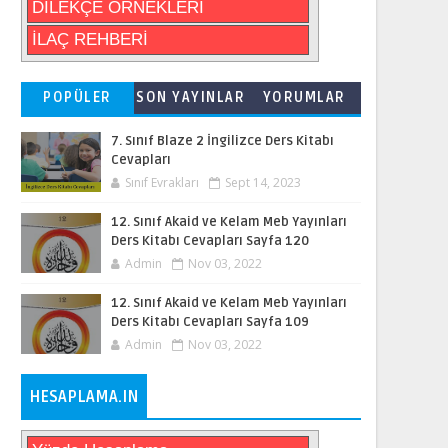
DİLEKÇE ÖRNEKLERİ
İLAÇ REHBERİ
POPÜLER
SON YAYINLAR
YORUMLAR
7. Sınıf Blaze 2 İngilizce Ders Kitabı
Cevapları
Sınıf Evrakları
Sept 14, 2023
12. Sınıf Akaid ve Kelam Meb Yayınları
Ders Kitabı Cevapları Sayfa 120
Admin
Nov 03, 2022
12. Sınıf Akaid ve Kelam Meb Yayınları
Ders Kitabı Cevapları Sayfa 109
Admin
Nov 03, 2022
HESAPLAMA.IN