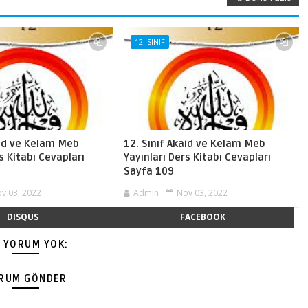
12. SINIF
aid ve Kelam Meb
12. Sınıf Akaid ve Kelam Meb
s Kitabı Cevapları
Yayınları Ders Kitabı Cevapları
Sayfa 109
v 03, 2022
Admin
Nov 03, 2022
DISQUS
FACEBOOK
Ç YORUM YOK:
RUM GÖNDER