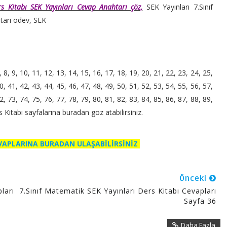
rs Kitabı SEK Yayınları Cevap Anahtarı çöz,
SEK Yayınları 7.Sınıf
tarı ödev, SEK
7, 8, 9, 10, 11, 12, 13, 14, 15, 16, 17, 18, 19, 20, 21, 22, 23, 24, 25,
0, 41, 42, 43, 44, 45, 46, 47, 48, 49, 50, 51, 52, 53, 54, 55, 56, 57,
2, 73, 74, 75, 76, 77, 78, 79, 80, 81, 82, 83, 84, 85, 86, 87, 88, 89,
s Kitabı sayfalarına buradan göz atabilirsiniz.
EVAPLARINA BURADAN ULAŞABİLİRSİNİZ
Önceki
ları
7.Sınıf Matematik SEK Yayınları Ders Kitabı Cevapları
Sayfa 36
Daha Fazla