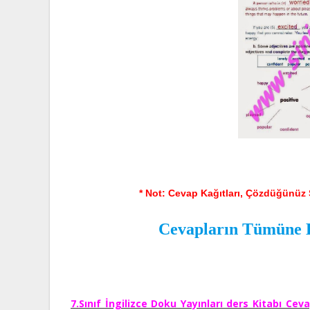
* Not: Cevap Kağıtları, Çözdüğünüz S
Cevapların Tümüne Bu
7.Sınıf İngilizce Doku Yayınları ders Kitabı Ceva