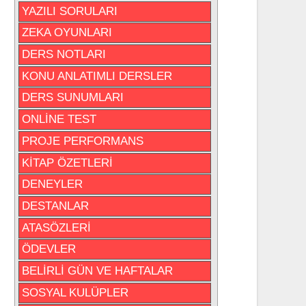
YAZILI SORULARI
ZEKA OYUNLARI
DERS NOTLARI
KONU ANLATIMLI DERSLER
DERS SUNUMLARI
ONLİNE TEST
PROJE PERFORMANS
KİTAP ÖZETLERİ
DENEYLER
DESTANLAR
ATASÖZLERİ
ÖDEVLER
BELİRLİ GÜN VE HAFTALAR
SOSYAL KULÜPLER