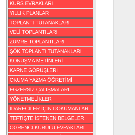
KURS EVRAKLARI
YILLIK PLANLAR
TOPLANTI TUTANAKLARI
VELİ TOPLANTILARI
ZÜMRE TOPLANTILARI
ŞÖK TOPLANTI TUTANAKLARI
KONUŞMA METİNLERİ
KARNE GÖRÜŞLERİ
OKUMA YAZMA ÖĞRETİMİ
EGZERSİZ ÇALIŞMALARI
YÖNETMELİKLER
İDARECİLER İÇİN DÖKÜMANLAR
TEFTİŞTE İSTENEN BELGELER
ÖĞRENCİ KURULU EVRAKLARI