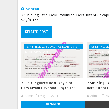
Sonraki
7.Sınıf İngilizce Doku Yayınları Ders Kitabı Cevapl
Sayfa 156
RELATED POST
7.SINIF İNGILIZCE DOKU YAYINLARI DERS
7.SINIF İNGI
KITABI CEVAPLARI
KITABI CEVAP
7.Sınıf İngilizce Doku Yayınları
7.Sınıf İngil
Ders Kitabı Cevapları Sayfa 156
Ders Kitabı 
Admin
May 13, 2014
Admin
Ma
BLOGGER