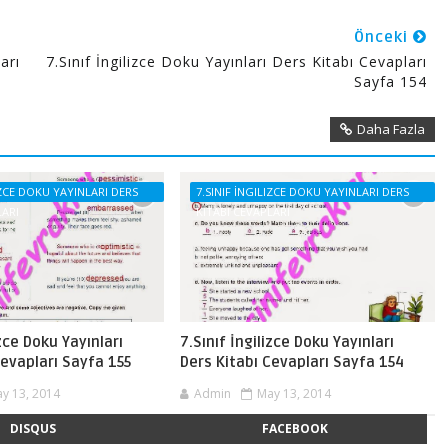
Önceki
arı
7.Sınıf İngilizce Doku Yayınları Ders Kitabı Cevapları
Sayfa 154
Daha Fazla
LIZCE DOKU YAYINLARI DERS
7.SINIF İNGILIZCE DOKU YAYINLARI DERS
LARI
KITABI CEVAPLARI
izce Doku Yayınları
7.Sınıf İngilizce Doku Yayınları
Cevapları Sayfa 155
Ders Kitabı Cevapları Sayfa 154
y 13, 2014
Admin
May 13, 2014
DISQUS
FACEBOOK