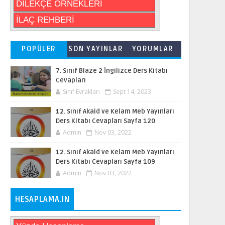
DİLEKÇE ÖRNEKLERİ
İLAÇ REHBERİ
POPÜLER
SON YAYINLAR
YORUMLAR
7. Sınıf Blaze 2 İngilizce Ders Kitabı
Cevapları
Sınıf Evrakları
Sept 14, 2023
12. Sınıf Akaid ve Kelam Meb Yayınları
Ders Kitabı Cevapları Sayfa 120
Admin
Nov 03, 2022
12. Sınıf Akaid ve Kelam Meb Yayınları
Ders Kitabı Cevapları Sayfa 109
Admin
Nov 03, 2022
HESAPLAMA.IN