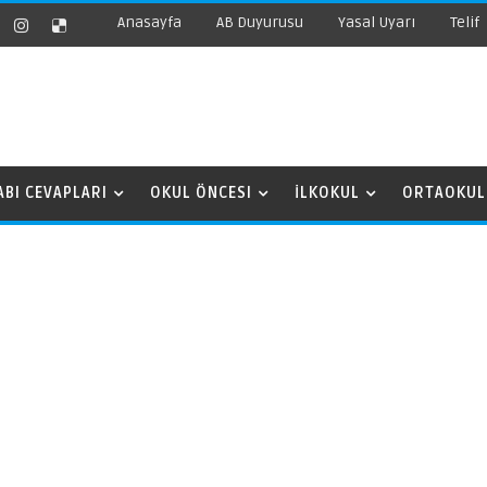
Anasayfa
AB Duyurusu
Yasal Uyarı
Telif
ABI CEVAPLARI
OKUL ÖNCESI
İLKOKUL
ORTAOKUL