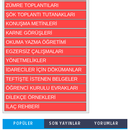
ZÜMRE TOPLANTILARI
ŞÖK TOPLANTI TUTANAKLARI
KONUŞMA METİNLERİ
KARNE GÖRÜŞLERİ
OKUMA YAZMA ÖĞRETİMİ
EGZERSİZ ÇALIŞMALARI
YÖNETMELİKLER
İDARECİLER İÇİN DÖKÜMANLAR
TEFTİŞTE İSTENEN BELGELER
ÖĞRENCİ KURULU EVRAKLARI
DİLEKÇE ÖRNEKLERİ
İLAÇ REHBERİ
POPÜLER
SON YAYINLAR
YORUMLAR