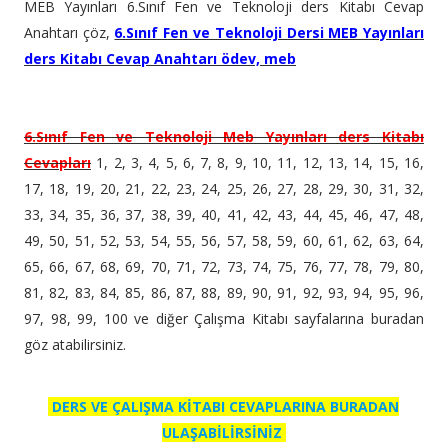
MEB Yayınları 6.Sınıf Fen ve Teknoloji ders Kitabı Cevap
Anahtarı çöz,
6.Sınıf Fen ve Teknoloji Dersi MEB Yayınları
ders Kitabı Cevap Anahtarı ödev, meb
6.
Sınıf Fen ve Teknoloji Meb Yayınları ders Kitabı
Cevapları
1, 2, 3, 4, 5, 6, 7, 8, 9, 10, 11, 12, 13, 14, 15, 16,
17, 18, 19, 20, 21, 22, 23, 24, 25, 26, 27, 28, 29, 30, 31, 32,
33, 34, 35, 36, 37, 38, 39, 40, 41, 42, 43, 44, 45, 46, 47, 48,
49, 50, 51, 52, 53, 54, 55, 56, 57, 58, 59, 60, 61, 62, 63, 64,
65, 66, 67, 68, 69, 70, 71, 72, 73, 74, 75, 76, 77, 78, 79, 80,
81, 82, 83, 84, 85, 86, 87, 88, 89, 90, 91, 92, 93, 94, 95, 96,
97, 98, 99, 100 ve diğer Çalışma Kitabı sayfalarına buradan
göz atabilirsiniz.
DERS VE ÇALIŞMA KİTABI CEVAPLARINA BURADAN
ULAŞABİLİRSİNİZ