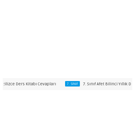
zce Ders Kitabı Cevapları
7. Sınıf Afet Bilinci Yıllık Ders Pla
7. SINIF