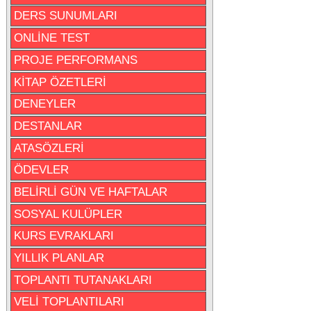
DERS SUNUMLARI
ONLİNE TEST
PROJE PERFORMANS
KİTAP ÖZETLERİ
DENEYLER
DESTANLAR
ATASÖZLERİ
ÖDEVLER
BELİRLİ GÜN VE HAFTALAR
SOSYAL KULÜPLER
KURS EVRAKLARI
YILLIK PLANLAR
TOPLANTI TUTANAKLARI
VELİ TOPLANTILARI