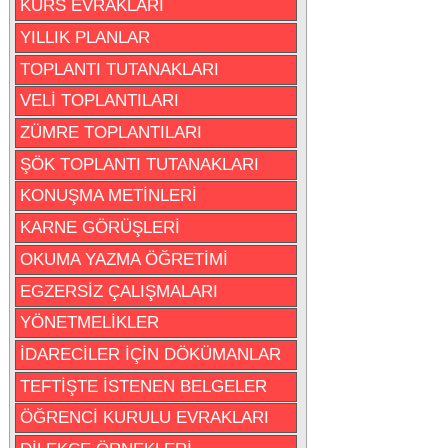
KURS EVRAKLARI
YILLIK PLANLAR
TOPLANTI TUTANAKLARI
VELİ TOPLANTILARI
ZÜMRE TOPLANTILARI
ŞÖK TOPLANTI TUTANAKLARI
KONUŞMA METİNLERİ
KARNE GÖRÜŞLERİ
OKUMA YAZMA ÖĞRETİMİ
EGZERSİZ ÇALIŞMALARI
YÖNETMELİKLER
İDARECİLER İÇİN DÖKÜMANLAR
TEFTİŞTE İSTENEN BELGELER
ÖĞRENCİ KURULU EVRAKLARI