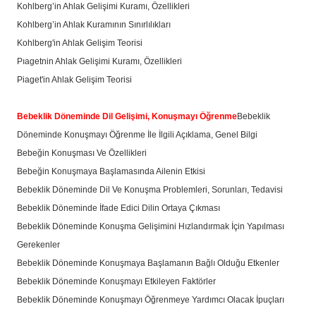
Kohlberg’in Ahlak Gelişimi Kuramı, Özellikleri
Kohlberg’in Ahlak Kuramının Sınırlılıkları
Kohlberg'in Ahlak Gelişim Teorisi
Pıagetnin Ahlak Gelişimi Kuramı, Özellikleri
Piaget'in Ahlak Gelişim Teorisi
Bebeklik Döneminde Dil Gelişimi, Konuşmayı Öğrenme
Bebeklik
Döneminde Konuşmayı Öğrenme İle İlgili Açıklama, Genel Bilgi
Bebeğin Konuşması Ve Özellikleri
Bebeğin Konuşmaya Başlamasında Ailenin Etkisi
Bebeklik Döneminde Dil Ve Konuşma Problemleri, Sorunları, Tedavisi
Bebeklik Döneminde İfade Edici Dilin Ortaya Çıkması
Bebeklik Döneminde Konuşma Gelişimini Hızlandırmak İçin Yapılması
Gerekenler
Bebeklik Döneminde Konuşmaya Başlamanın Bağlı Olduğu Etkenler
Bebeklik Döneminde Konuşmayı Etkileyen Faktörler
Bebeklik Döneminde Konuşmayı Öğrenmeye Yardımcı Olacak İpuçları