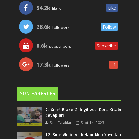
34.2k
Like
likes
28.6k
Follow
followers
8.6k
Subscribe
subscribers
17.3k
+1
followers
SON HABERLER
7. Sınıf Blaze 2 İngilizce Ders Kitabı
Cevapları
Sınıf Evrakları
Sept 14, 2023
12. Sınıf Akaid ve Kelam Meb Yayınları