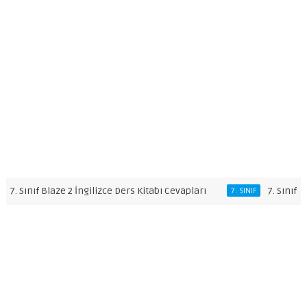
nıf Blaze 2 İngilizce Ders Kitabı Cevapları
7. Sınıf Afet Bilin
7. SINIF