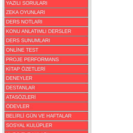
YAZILI SORULARI
ZEKA OYUNLARI
DERS NOTLARI
KONU ANLATIMLI DERSLER
DERS SUNUMLARI
ONLİNE TEST
PROJE PERFORMANS
KİTAP ÖZETLERİ
DENEYLER
DESTANLAR
ATASÖZLERİ
ÖDEVLER
BELİRLİ GÜN VE HAFTALAR
SOSYAL KULÜPLER