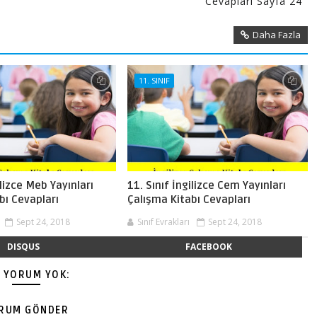
Cevaplari Sayfa 24
Daha Fazla
11. SINIF
ilizce Meb Yayınları
11. Sınıf İngilizce Cem Yayınları
bı Cevapları
Çalışma Kitabı Cevapları
Sept 24, 2018
Sınıf Evrakları
Sept 24, 2018
DISQUS
FACEBOOK
Ç YORUM YOK:
RUM GÖNDER