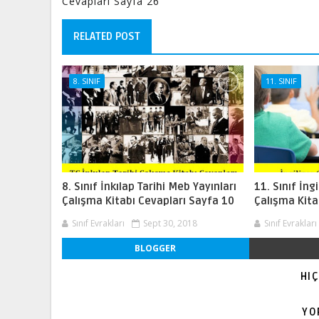
Cevaplari Sayfa 26
RELATED POST
8. SINIF
11. SINIF
8. Sınıf İnkılap Tarihi Meb Yayınları
11. Sınıf İng
Çalışma Kitabı Cevapları Sayfa 10
Çalışma Kita
Sınıf Evrakları
Sept 30, 2018
Sınıf Evrakları
BLOGGER
HI
YO