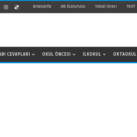
Anasayfa
AB Duyurusu
Yasal Uyarı
Telif
ABI CEVAPLARI
OKUL ÖNCESI
İLKOKUL
ORTAOKUL