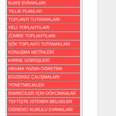
KURS EVRAKLARI
YILLIK PLANLAR
TOPLANTI TUTANAKLARI
VELİ TOPLANTILARI
ZÜMRE TOPLANTILARI
ŞÖK TOPLANTI TUTANAKLARI
KONUŞMA METİNLERİ
KARNE GÖRÜŞLERİ
OKUMA YAZMA ÖĞRETİMİ
EGZERSİZ ÇALIŞMALARI
YÖNETMELİKLER
İDARECİLER İÇİN DÖKÜMANLAR
TEFTİŞTE İSTENEN BELGELER
ÖĞRENCİ KURULU EVRAKLARI