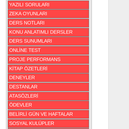
YAZILI SORULARI
ZEKA OYUNLARI
DERS NOTLARI
KONU ANLATIMLI DERSLER
DERS SUNUMLARI
ONLİNE TEST
PROJE PERFORMANS
KİTAP ÖZETLERİ
DENEYLER
DESTANLAR
ATASÖZLERİ
ÖDEVLER
BELİRLİ GÜN VE HAFTALAR
SOSYAL KULÜPLER