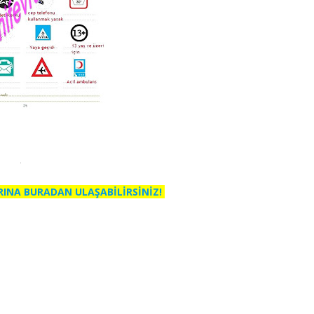
RINA BURADAN ULAŞABİLİRSİNİZ!