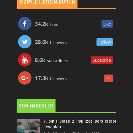
BIZIMLE İLETIŞIM KURUN
34.2k
Like
likes
28.6k
Follow
followers
8.6k
Subscribe
subscribers
17.3k
+1
followers
SON HABERLER
7. Sınıf Blaze 2 İngilizce Ders Kitabı
Cevapları