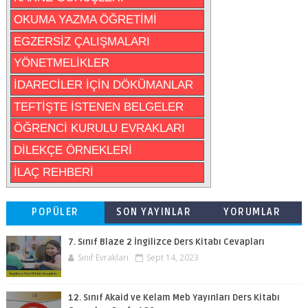
OKUMA YAZMA ÖĞRETİMİ
EGZERSİZ ÇALIŞMALARI
YÖNETMELİKLER
İDARECİLER İÇİN DÖKÜMANLAR
TEFTİŞTE İSTENEN BELGELER
ÖĞRENCİ KURULU EVRAKLARI
DİLEKÇE ÖRNEKLERİ
İLAÇ REHBERİ
POPÜLER
SON YAYINLAR
YORUMLAR
7. Sınıf Blaze 2 İngilizce Ders Kitabı Cevapları
Sınıf Evrakları
Sept 14, 2023
12. Sınıf Akaid ve Kelam Meb Yayınları Ders Kitabı