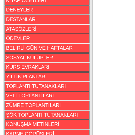
KİTAP ÖZETLERİ
DENEYLER
DESTANLAR
ATASÖZLERİ
ÖDEVLER
BELİRLİ GÜN VE HAFTALAR
SOSYAL KULÜPLER
KURS EVRAKLARI
YILLIK PLANLAR
TOPLANTI TUTANAKLARI
VELİ TOPLANTILARI
ZÜMRE TOPLANTILARI
ŞÖK TOPLANTI TUTANAKLARI
KONUŞMA METİNLERİ
KARNE GÖRÜŞLERİ