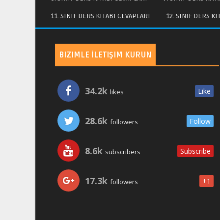
11. SINIF DERS KITABI CEVAPLARI
12. SINIF DERS K
BIZIMLE İLETIŞIM KURUN
34.2k
Like
likes
28.6k
Follow
followers
8.6k
Subscribe
subscribers
17.3k
+1
followers