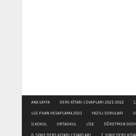
ANA SAYFA
DERS KİTABI CEVAPLARI 2021-2022
Ç
LGS PUAN HESAPLAMA 2021
YAZILI SORULARI
O
İLKOKUL
ORTAOKUL
LİSE
ÖĞRETMEN DOSY
6. SINIF DERS KITABI CEVAPLARI
7. SINIF DERS KIT