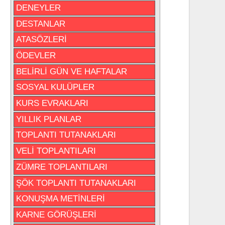
DENEYLER
DESTANLAR
ATASÖZLERİ
ÖDEVLER
BELİRLİ GÜN VE HAFTALAR
SOSYAL KULÜPLER
KURS EVRAKLARI
YILLIK PLANLAR
TOPLANTI TUTANAKLARI
VELİ TOPLANTILARI
ZÜMRE TOPLANTILARI
ŞÖK TOPLANTI TUTANAKLARI
KONUŞMA METİNLERİ
KARNE GÖRÜŞLERİ