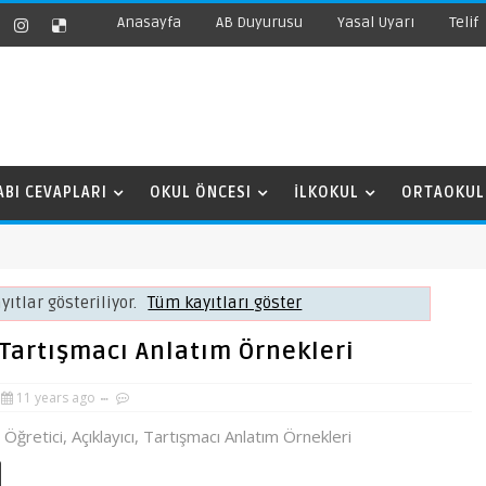
Anasayfa
AB Duyurusu
Yasal Uyarı
Telif
ABI CEVAPLARI
OKUL ÖNCESI
İLKOKUL
ORTAOKUL
yıtlar gösteriliyor.
Tüm kayıtları göster
, Tartışmacı Anlatım Örnekleri
11 years ago
, Öğretici, Açıklayıcı, Tartışmacı Anlatım Örnekleri