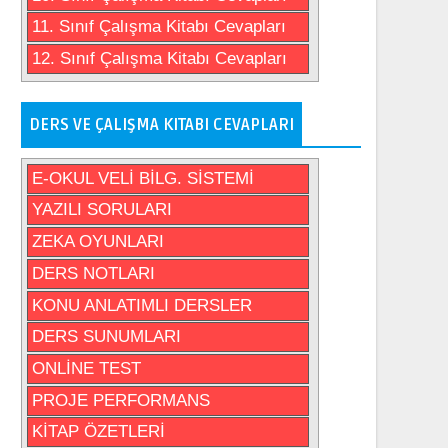
11. Sınıf Çalışma Kitabı Cevapları
12. Sınıf Çalışma Kitabı Cevapları
DERS VE ÇALIŞMA KITABI CEVAPLARI
E-OKUL VELİ BİLG. SİSTEMİ
YAZILI SORULARI
ZEKA OYUNLARI
DERS NOTLARI
KONU ANLATIMLI DERSLER
DERS SUNUMLARI
ONLİNE TEST
PROJE PERFORMANS
KİTAP ÖZETLERİ