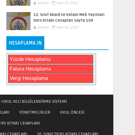
Admin
Nov 03, 2022
12. Sınıf Akaid ve Kelam Meb Yayınları
Ders Kitabı Cevapları Sayfa 109
Admin
Nov 03, 2022
HESAPLAMA.IN
Yüzde Hesaplama
Fatura Hesaplama
Vergi Hesaplama
E-OKUL VELİ BİLGİLENDİRME SİSTEMİ
KLARI
YÖNETMELİKLER
OKUL ÖNCESİ
DERS KITABI CEVAPLARI
TABI CEVAPLARI
10. SINIF DERS KITABI CEVAPLARI