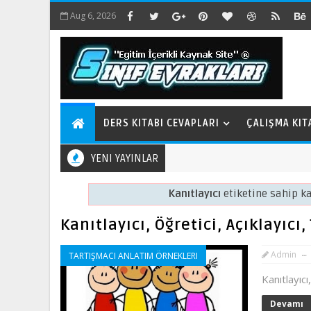
Aug 6, 2026
DERS KITABI CEVAPLARI
ÇALIŞMA KIT
YENI YAYINLAR
Kanıtlayıcı
etiketine sahip ka
Kanıtlayıcı, Öğretici, Açıklayıcı
Admin
TARTIŞMACI ANLATIM ÖRNEKLERI
Kanıtlayıcı
Devamı