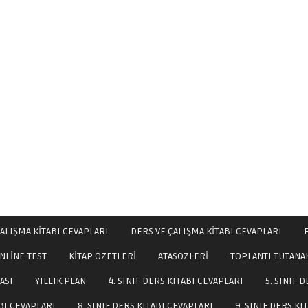
ALIŞMA KİTABI CEVAPLARI
DERS VE ÇALIŞMA KİTABI CEVAPLARI
NLİNE TEST
KİTAP ÖZETLERİ
ATASÖZLERİ
TOPLANTI TUTANA
ASI
YILLIK PLAN
4. SINIF DERS KITABI CEVAPLARI
5. SINIF 
ABI CEVAPLARI
8. SINIF DERS KITABI CEVAPLARI
9. SINIF DERS KI