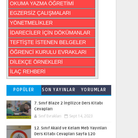
OKUMA YAZMA ÖĞRETİMİ
EGZERSİZ ÇALIŞMALARI
YÖNETMELİKLER
İDARECİLER İÇİN DÖKÜMANLAR
TEFTİŞTE İSTENEN BELGELER
ÖĞRENCİ KURULU EVRAKLARI
DİLEKÇE ÖRNEKLERİ
İLAÇ REHBERİ
POPÜLER
SON YAYINLAR
YORUMLAR
7. Sınıf Blaze 2 İngilizce Ders Kitabı
Cevapları
Sınıf Evrakları
Sept 14, 2023
12. Sınıf Akaid ve Kelam Meb Yayınları
Ders Kitabı Cevapları Sayfa 120