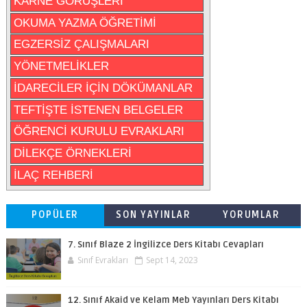
KARNE GÖRÜŞLERİ
OKUMA YAZMA ÖĞRETİMİ
EGZERSİZ ÇALIŞMALARI
YÖNETMELİKLER
İDARECİLER İÇİN DÖKÜMANLAR
TEFTİŞTE İSTENEN BELGELER
ÖĞRENCİ KURULU EVRAKLARI
DİLEKÇE ÖRNEKLERİ
İLAÇ REHBERİ
POPÜLER
SON YAYINLAR
YORUMLAR
7. Sınıf Blaze 2 İngilizce Ders Kitabı Cevapları
Sınıf Evrakları
Sept 14, 2023
12. Sınıf Akaid ve Kelam Meb Yayınları Ders Kitabı