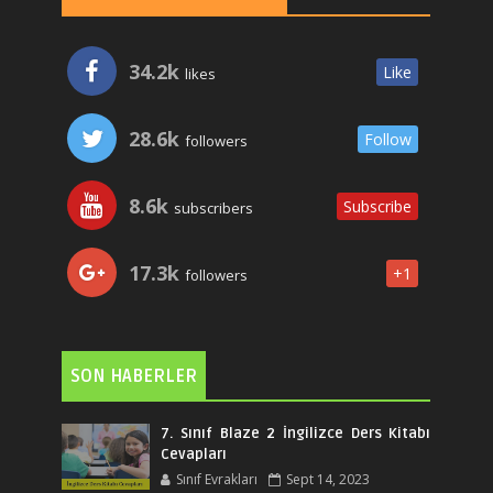
34.2k
Like
likes
28.6k
Follow
followers
8.6k
Subscribe
subscribers
17.3k
+1
followers
SON HABERLER
7. Sınıf Blaze 2 İngilizce Ders Kitabı
Cevapları
Sınıf Evrakları
Sept 14, 2023