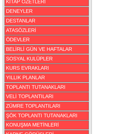
KİTAP ÖZETLERİ
DENEYLER
DESTANLAR
ATASÖZLERİ
ÖDEVLER
BELİRLİ GÜN VE HAFTALAR
SOSYAL KULÜPLER
KURS EVRAKLARI
YILLIK PLANLAR
TOPLANTI TUTANAKLARI
VELİ TOPLANTILARI
ZÜMRE TOPLANTILARI
ŞÖK TOPLANTI TUTANAKLARI
KONUŞMA METİNLERİ