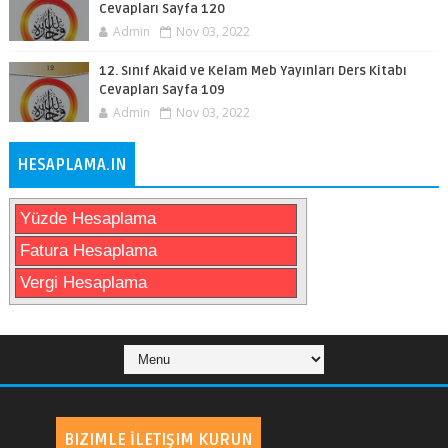
Cevapları Sayfa 120
Admin
Nov 03, 2022
12. Sınıf Akaid ve Kelam Meb Yayınları Ders Kitabı
Cevapları Sayfa 109
Admin
Nov 03, 2022
HESAPLAMA.IN
Yüzde Hesaplama
Fatura Hesaplama
Vergi Hesaplama
BIZIMLE İLETIŞIM KURUN