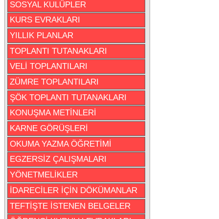
SOSYAL KULÜPLER
KURS EVRAKLARI
YILLIK PLANLAR
TOPLANTI TUTANAKLARI
VELİ TOPLANTILARI
ZÜMRE TOPLANTILARI
ŞÖK TOPLANTI TUTANAKLARI
KONUŞMA METİNLERİ
KARNE GÖRÜŞLERİ
OKUMA YAZMA ÖĞRETİMİ
EGZERSİZ ÇALIŞMALARI
YÖNETMELİKLER
İDARECİLER İÇİN DÖKÜMANLAR
TEFTİŞTE İSTENEN BELGELER