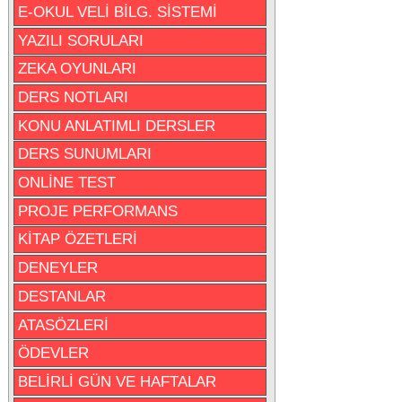
E-OKUL VELİ BİLG. SİSTEMİ
YAZILI SORULARI
ZEKA OYUNLARI
DERS NOTLARI
KONU ANLATIMLI DERSLER
DERS SUNUMLARI
ONLİNE TEST
PROJE PERFORMANS
KİTAP ÖZETLERİ
DENEYLER
DESTANLAR
ATASÖZLERİ
ÖDEVLER
BELİRLİ GÜN VE HAFTALAR