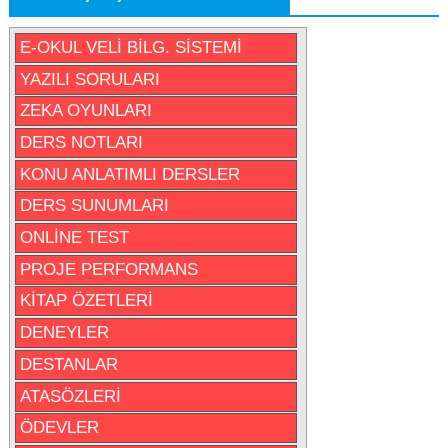
E-OKUL VELİ BİLG. SİSTEMİ
YAZILI SORULARI
ZEKA OYUNLARI
DERS NOTLARI
KONU ANLATIMLI DERSLER
DERS SUNUMLARI
ONLİNE TEST
PROJE PERFORMANS
KİTAP ÖZETLERİ
DENEYLER
DESTANLAR
ATASÖZLERİ
ÖDEVLER