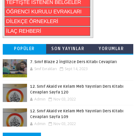
TEFTİŞTE İSTENEN BELGELER
ÖĞRENCİ KURULU EVRAKLARI
DİLEKÇE ÖRNEKLERİ
İLAÇ REHBERİ
POPÜLER
SON YAYINLAR
YORUMLAR
7. Sınıf Blaze 2 İngilizce Ders Kitabı Cevapları
Sınıf Evrakları
Sept 14, 2023
12. Sınıf Akaid ve Kelam Meb Yayınları Ders Kitabı
Cevapları Sayfa 120
Admin
Nov 03, 2022
12. Sınıf Akaid ve Kelam Meb Yayınları Ders Kitabı
Cevapları Sayfa 109
Admin
Nov 03, 2022