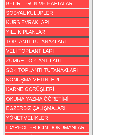
BELİRLİ GÜN VE HAFTALAR
SOSYAL KULÜPLER
KURS EVRAKLARI
YILLIK PLANLAR
TOPLANTI TUTANAKLARI
VELİ TOPLANTILARI
ZÜMRE TOPLANTILARI
ŞÖK TOPLANTI TUTANAKLARI
KONUŞMA METİNLERİ
KARNE GÖRÜŞLERİ
OKUMA YAZMA ÖĞRETİMİ
EGZERSİZ ÇALIŞMALARI
YÖNETMELİKLER
İDARECİLER İÇİN DÖKÜMANLAR