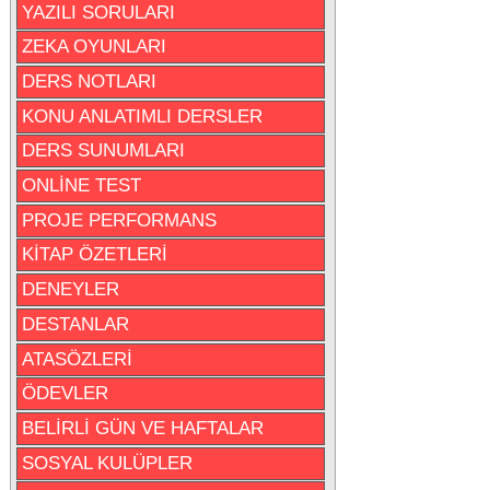
YAZILI SORULARI
ZEKA OYUNLARI
DERS NOTLARI
KONU ANLATIMLI DERSLER
DERS SUNUMLARI
ONLİNE TEST
PROJE PERFORMANS
KİTAP ÖZETLERİ
DENEYLER
DESTANLAR
ATASÖZLERİ
ÖDEVLER
BELİRLİ GÜN VE HAFTALAR
SOSYAL KULÜPLER