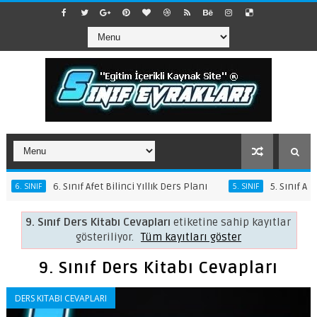
6. Sınıf Afet Bilinci Yıllık Ders Planı
5. Sınıf Afet B
6. SINIF
5. SINIF
9. Sınıf Ders Kitabı Cevapları
etiketine sahip kayıtlar
gösteriliyor.
Tüm kayıtları göster
9. Sınıf Ders Kitabı Cevapları
DERS KITABI CEVAPLARI