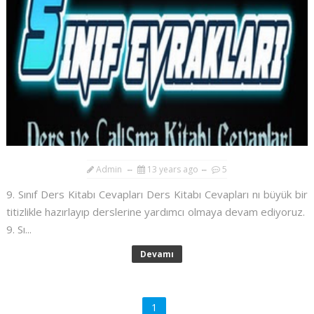
Admin
13 years ago
5
9. Sınıf Ders Kitabı Cevapları Ders Kitabı Cevapları nı büyük bir
titizlikle hazırlayıp derslerine yardımcı olmaya devam ediyoruz.
9. Sı...
Devamı
1