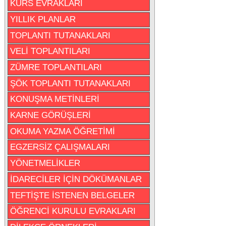
KURS EVRAKLARI
YILLIK PLANLAR
TOPLANTI TUTANAKLARI
VELİ TOPLANTILARI
ZÜMRE TOPLANTILARI
ŞÖK TOPLANTI TUTANAKLARI
KONUŞMA METİNLERİ
KARNE GÖRÜŞLERİ
OKUMA YAZMA ÖĞRETİMİ
EGZERSİZ ÇALIŞMALARI
YÖNETMELİKLER
İDARECİLER İÇİN DÖKÜMANLAR
TEFTİŞTE İSTENEN BELGELER
ÖĞRENCİ KURULU EVRAKLARI